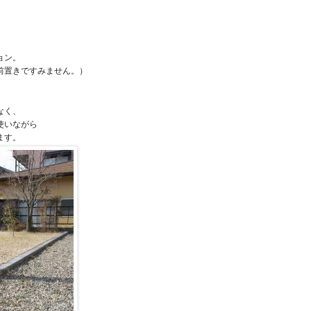
。
ョン。
前置きですみません。）
なく、
使いながら
ます。