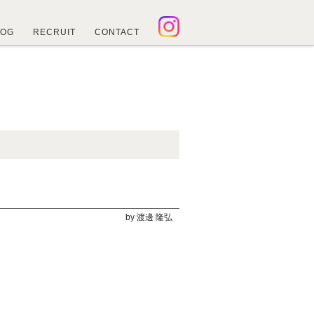
LOG
RECRUIT
CONTACT
by 渡邊 隆弘