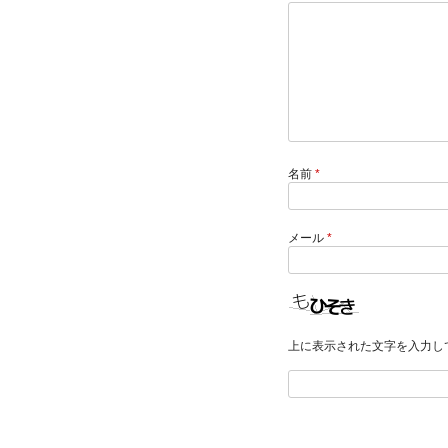
名前
*
メール
*
上に表示された文字を入力し