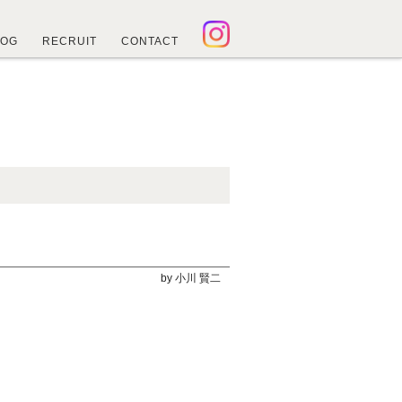
LOG
RECRUIT
CONTACT
by 小川 賢二