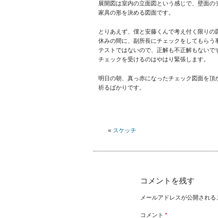
展開図は室内の立面図という感じで、壁面の
家具の形を決める図面です。
とりあえず、僕と安藤くんで考え付く限りの
休みの間に、副所長にチェックをしてもらう
テストではないので、正解も不正解もないで
チェックを受けるのはやはり緊張します。
明日の朝、真っ赤になったチェック図面を頂
祈るばかりです。
«
スケッチ
コメントを残す
メールアドレスが公開される
コメント
*