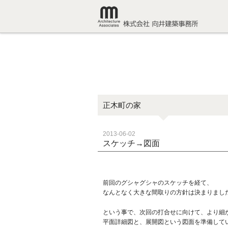
正木町の家
2013-06-02
スケッチ→図面
前回のグシャグシャのスケッチを経て、
なんとなく大きな間取りの方針は決まりまし
という事で、次回の打合せに向けて、より細
平面詳細図と、展開図という図面を準備して