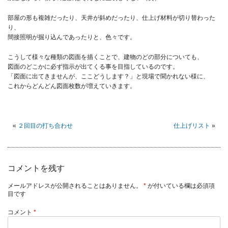
部屋の形も複雑だったり、天井が斜めだったり、仕上げ材料が切り替わった
り、
間接照明が掘り込んであったりと、色々です。
こうして様々な種類の図面を描くことで、建物のどの部分についても、
図面のどこかに必ず指示が出てくる事を目指しているのです。
「図面に出てきませんが、ここどうします？」と現場で聞かれない様に、
これからどんどん図面枚数が増えていきます。
«
２回目の打ち合わせ
仕上げリスト
»
コメントを残す
メールアドレスが公開されることはありません。
*
が付いている欄は必須項
目です
コメント
*