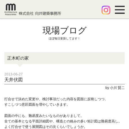
現場ブログ
ほぼ毎日更新してます！
正木町の家
2013-06-27
天井伏図
by 小川 賢二
打合せで決めた変更や、検討事項だった内容を図面に反映しつつ、
すこしづつ意匠図面を増やしていきます。
図面の中にも、難易度みたいなものがありまして。
全ての基本となる平面詳細図や、構造との絡みの多い矩計図は難易度高し。
よく打合せで使う展開図はその次くらいでしょうか。