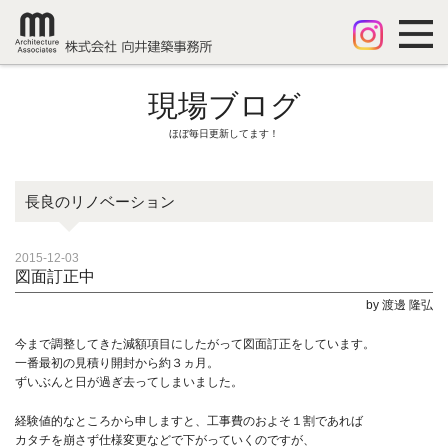
現場ブログ
ほぼ毎日更新してます！
長良のリノベーション
2015-12-03
図面訂正中
by 渡邊 隆弘
今まで調整してきた減額項目にしたがって図面訂正をしています。
一番最初の見積り開封から約３ヵ月。
ずいぶんと日が過ぎ去ってしまいました。
経験値的なところから申しますと、工事費のおよそ１割であれば
カタチを崩さず仕様変更などで下がっていくのですが、