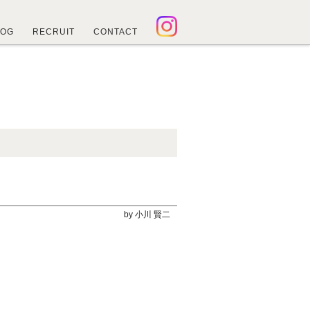
LOG
RECRUIT
CONTACT
by 小川 賢二