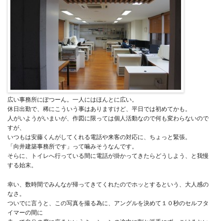
広い事務所にぽつーん。一人にはほんとに広い。
休日出勤で、稀にこういう事はありますけど、平日では初めてかも。
人がいようがいまいが、作図に限っては個人活動なので何も変わらないので
すが、
いつもは安藤くんがしてくれる電話や来客の対応に、ちょっと緊張。
「向井建築事務所です」って噛みそうなんです。
そらに、トイレへ行っている間に電話が掛かってきたらどうしよう、と我慢
する始末。
幸い、数時間でみんなが帰ってきてくれたのでホッとするという、大人感の
なさ。
ついでに言うと、この写真を撮る為に、アングルを決めて１０秒のセルフタ
イマーの間に