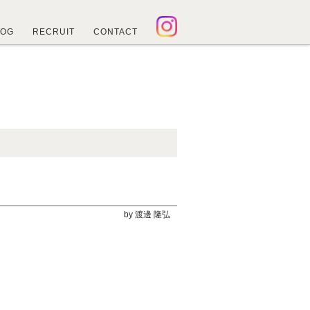
LOG
RECRUIT
CONTACT
by 渡邊 隆弘