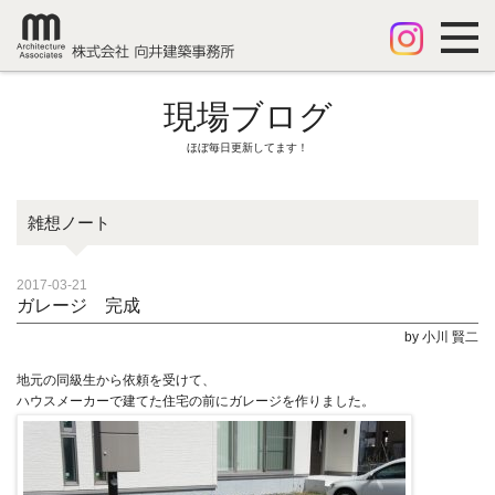
現場ブログ
ほぼ毎日更新してます！
雑想ノート
2017-03-21
ガレージ 完成
by 小川 賢二
地元の同級生から依頼を受けて、
ハウスメーカーで建てた住宅の前にガレージを作りました。