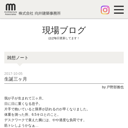
現場ブログ
ほぼ毎日更新してます！
雑想ノート
2017-10-05
生誕三ヶ月
by 戸野部雅也
我が子が生まれて三ヶ月。
日に日に重くなる息子。
片手で抱いていると限界が訪れるのが早くなりました。
体重を測った所、6.5キロとのこと。
デスクワークで衰えた腕には、やや過度な負荷です。
筋トレしようかなぁ…