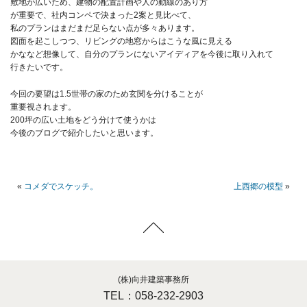
敷地が広いため、建物の配置計画や人の動線のあり方
が重要で、社内コンペで決まった2案と見比べて、
私のプランはまだまだ足らない点が多々あります。
図面を起こしつつ、リビングの地窓からはこうな風に見える
かななど想像して、自分のプランにないアイディアを今後に取り入れて
行きたいです。
今回の要望は1.5世帯の家のため玄関を分けることが
重要視されます。
200坪の広い土地をどう分けて使うかは
今後のブログで紹介したいと思います。
«
コメダでスケッチ。
上西郷の模型
»
(株)向井建築事務所
TEL：058-232-2903