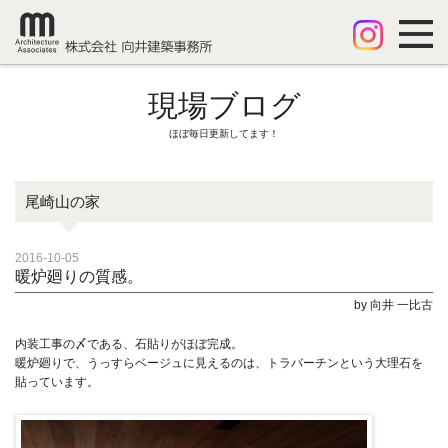
現場ブログ
ほぼ毎日更新してます！
尾崎山の家
2016-10-05
暖炉廻りの質感。
by 向井 一比古
内装工事の〆である、石貼りがほぼ完成。
暖炉廻りで、うっすらベージュに見えるのは、トラバーチンという大理石を
貼っています。