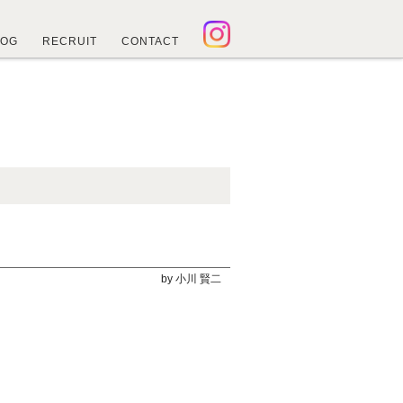
LOG
RECRUIT
CONTACT
by 小川 賢二