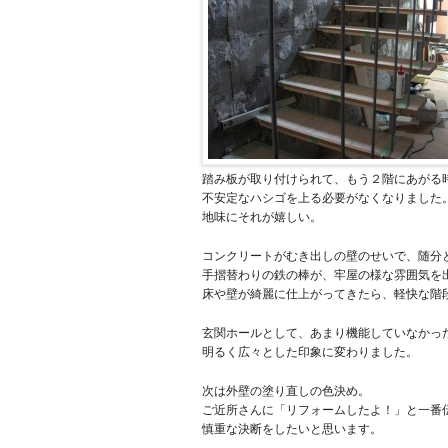
踏み板が取り付けられて、もう２階にあがる
不安定なハシゴを上る必要がなくなりました
地味にそれが嬉しい。
コンクリートがむき出しの壁のせいで、随分
手摺替わりの鉄の棒が、牢屋の様な雰囲気を
床や壁が綺麗に仕上がってきたら、軽快な階
玄関ホールとして、あまり機能していなかっ
明るく広々とした印象に変わりました。
次は外壁の塗り直しの色決め。
ご近所さんに「リフォームしたよ！」と一番
慎重な決断をしたいと思います。