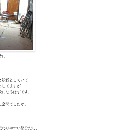
時に
。
と殺伐としていて、
出してますが
段になるはずです。
た空間でしたが、
伝わりやすい部分だし、