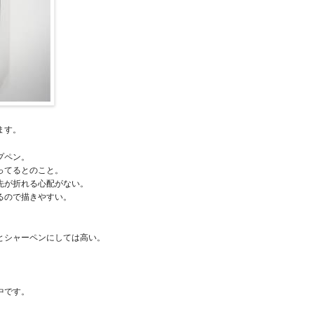
ます。
プペン。
ってるとのこと。
先が折れる心配がない。
るので描きやすい。
とシャーペンにしては高い。
。
中です。