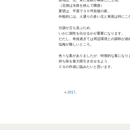
（北側は水路を挟んで隣接）
要望は、平屋で３０坪前後の家。
外観的には、人通りの多い北と東面は特にこ
分譲が立ち並ぶため、
いかに個性を出せるかが重要になります。
だだし、奇抜過ぎては周辺環境との調和が崩
塩梅が難しいところ。
色々な案がありましたが、特徴的な案になり
持ち味を最大限引き出せるよう、
ＣＧの作成に臨みたいと思います。
«
2017。