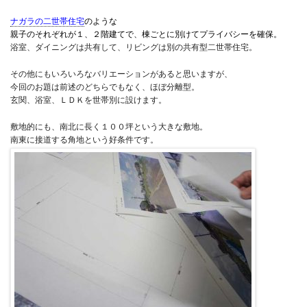
ナガラの二世帯住宅
のような
親子のそれぞれが１、２階建てで、棟ごとに別けてプライバシーを確保。
浴室、ダイニングは共有して、リビングは別の共有型二世帯住宅。
その他にもいろいろなバリエーションがあると思いますが、
今回のお題は前述のどちらでもなく、ほぼ分離型。
玄関、浴室、ＬＤＫを世帯別に設けます。
敷地的にも、南北に長く１００坪という大きな敷地。
南東に接道する角地という好条件です。