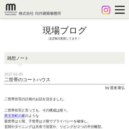
現場ブログ
ほぼ毎日更新してます！
雑想ノート
2017-01-30
二世帯のコートハウス
by 渡邊 隆弘
二世帯住宅の計画のお話を頂きました。
二世帯住宅と言っても、その構成は様々。
西玉宮町の家
のような
親世帯は１階、子世帯は２階でプライバシーを確保し、
玄関やダイニングは共有で浴室や、リビングが２つの半分離型。