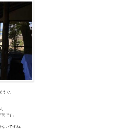
そうで、
、
が、
空間です。
せないですね。