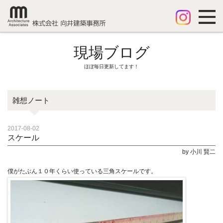
現場ブログ
ほぼ毎日更新してます！
雑想ノート
2017-08-02
スケール
by 小川 賢二
僕がたぶん１０年くらい使っている三角スケールです。