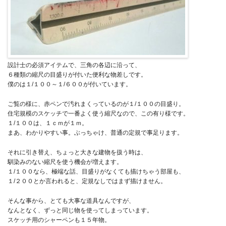
設計士の必須アイテムで、三角の各辺に沿って、
６種類の縮尺の目盛りが付いた便利な物差しです。
僕のは１/１００～１/６００が付いています。
ご覧の様に、赤ペンで汚れまくっているのが１/１００の目盛り。
住宅規模のスケッチで一番よく使う縮尺なので、この有り様です。
１/１００は、１ｃｍが１ｍ。
まあ、わかりやすい事。ぶっちゃけ、普通の定規で事足ります。
それに引き替え、ちょっと大きな建物を扱う時は、
馴染みのない縮尺を使う機会が増えます。
１/１００なら、極端な話、目盛りがなくても描けちゃう部屋も、
１/２００とか言われると、定規なしではまず描けません。
そんな事から、とても大事な道具なんですが、
なんとなく、ずっと同じ物を使ってしまっています。
スケッチ用のシャーペンも１５年物。