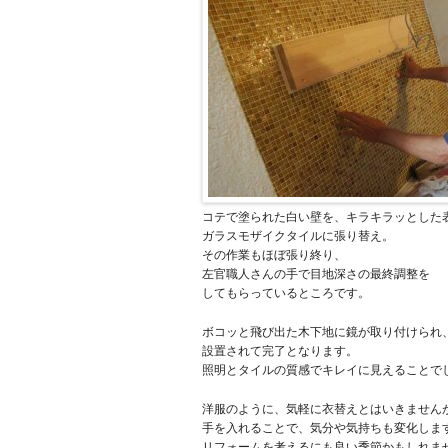
コテで塗られた白い壁を、キラキラッとした
ガラスモザイクタイルに張り替え。
その作業もほぼ張り終り、
左官職人さんの手で目地深さの最終調整を
してもらっているところです。
ボコッと飛び出た木下地に鏡が取り付けられ
設置されて完了となります。
照明とタイルの質感でキレイに見えることで
洋服のように、気軽に衣替えとはいきません
手を入れることで、気分や気持ちも変化しま
リフォームを考えるにも良い季節かもしれま