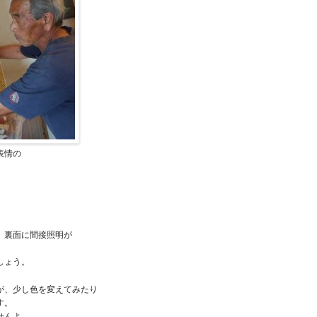
表情の
、裏面に間接照明が
しょう。
が、少し色を変えてみたり
す。
せんよ。