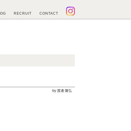
LOG
RECRUIT
CONTACT
by 渡邊 隆弘