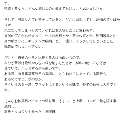
す。
招待するなら、どんな感じなのか教えておけよ、と思いましたｗ
そして、設計なんて仕事をしていると、どこに出掛けても、建物の造りばか
りが
気になってしまうもので、それは友人宅と言えど変わらず。
玄関の広さから始まって、仕上げ材料とか、窓の位置とか、照明器具とか、
扉の納まりに、キッチンの収納、と、一通りチェックしてしまいました。
職業病でしょ、仕方ない。
だけど、自分の仕事と比較するのは面白いもので。
自分が普段は絶対やらない様な納まりだとか、材料の使い方などは
見ていて、ハッとする事も多いです。
ある種、向井建築事務所の常識に、とらわれてしまっている部分も
あるのですよ、僕の頭が。
そういうのを一度、フラットにするという意味で、外での勉強は大事です
ね。
そんなお披露目パーティの帰り際、うまいこと上着にコンビニ袋を隠す事に
成功し、
家族とタコワサを食べた、日曜日。