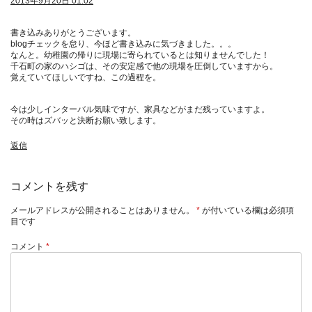
2013年9月20日 01:02
書き込みありがとうございます。
blogチェックを怠り、今ほど書き込みに気づきました。。。
なんと。幼稚園の帰りに現場に寄られているとは知りませんでした！
千石町の家のハシゴは、その安定感で他の現場を圧倒していますから。
覚えていてほしいですね、この過程を。
今は少しインターバル気味ですが、家具などがまだ残っていますよ。
その時はズバッと決断お願い致します。
返信
コメントを残す
メールアドレスが公開されることはありません。
*
が付いている欄は必須項
目です
コメント
*