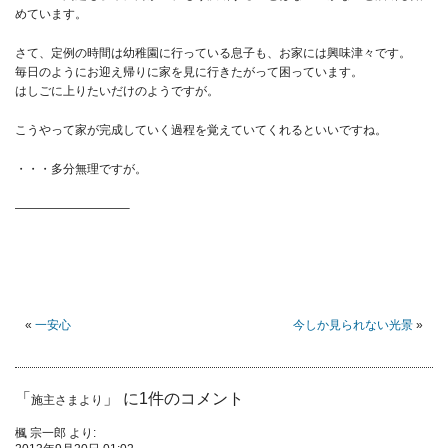
めています。
さて、定例の時間は幼稚園に行っている息子も、お家には興味津々です。
毎日のようにお迎え帰りに家を見に行きたがって困っています。
はしごに上りたいだけのようですが。
こうやって家が完成していく過程を覚えていてくれるといいですね。
・・・多分無理ですが。
—————————–
«
一安心
今しか見られない光景
»
「
」 に1件のコメント
施主さまより
楓 宗一郎
より: