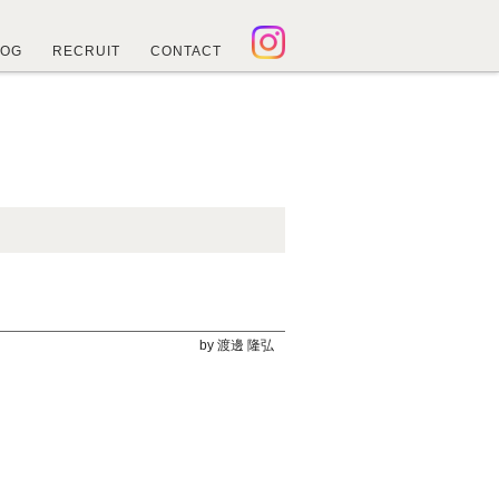
LOG
RECRUIT
CONTACT
by 渡邊 隆弘